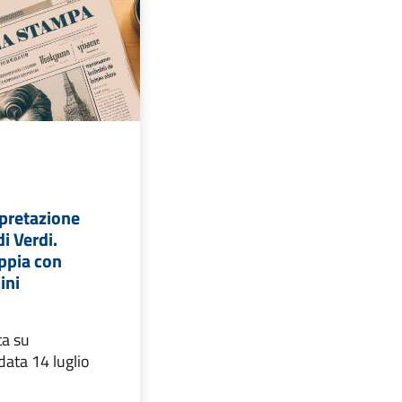
pretazione
di Verdi.
oppia con
ini
ta su
data 14 luglio