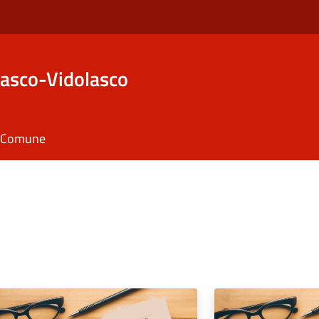
asco-Vidolasco
il Comune