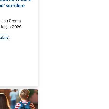
po' sorridere
ata su Crema
 luglio 2026
azione