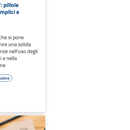
: pillole
mplici e
che si pone
rnire una solida
ze nell'uso degli
i e nella
ine
azione