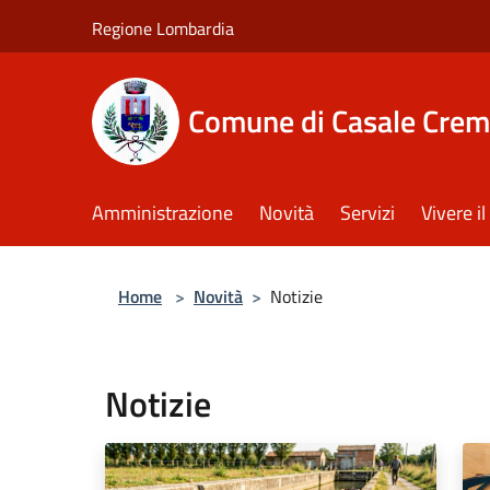
Salta al contenuto principale
Regione Lombardia
Comune di Casale Crem
Amministrazione
Novità
Servizi
Vivere 
Home
>
Novità
>
Notizie
Notizie