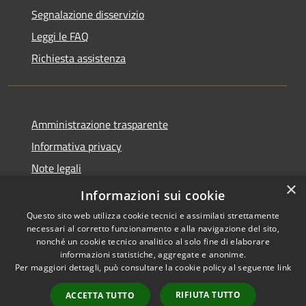
Segnalazione disservizio
Leggi le FAQ
Richiesta assistenza
Amministrazione trasparente
Informativa privacy
Note legali
×
Dichiarazione di accessibilità
Informazioni sui cookie
Questo sito web utilizza cookie tecnici e assimilati strettamente
necessari al corretto funzionamento e alla navigazione del sito,
nonché un cookie tecnico analitico al solo fine di elaborare
informazioni statistiche, aggregate e anonime.
RSS
Copyright © 2026 • Comune di
Per maggiori dettagli, può consultare la cookie policy al seguente
link
Accessibilità
Casale Cremasco-Vidolasco •
Privacy
Municipium
Powered by
•
RIFIUTA TUTTO
ACCETTA TUTTO