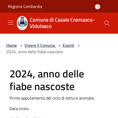
Salta al contenuto principale
Regione Lombardia
Comune di Casale Cremasco-
Vidolasco
Home
>
Vivere il Comune
>
Eventi
>
2024, anno delle fiabe nascoste
2024, anno delle
fiabe nascoste
Primo apputamento del ciclo di letture animate.
Data inizio :