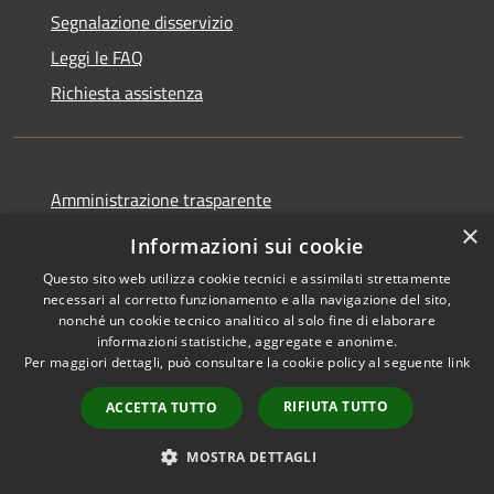
Segnalazione disservizio
Leggi le FAQ
Richiesta assistenza
Amministrazione trasparente
×
Informativa privacy
Informazioni sui cookie
Note legali
Questo sito web utilizza cookie tecnici e assimilati strettamente
necessari al corretto funzionamento e alla navigazione del sito,
Dichiarazione di accessibilità
nonché un cookie tecnico analitico al solo fine di elaborare
informazioni statistiche, aggregate e anonime.
Per maggiori dettagli, può consultare la cookie policy al seguente
link
RIFIUTA TUTTO
ACCETTA TUTTO
RSS
Copyright © 2026 • Comune di
Accessibilità
Casale Cremasco-Vidolasco •
MOSTRA DETTAGLI
Privacy
Municipium
Powered by
•