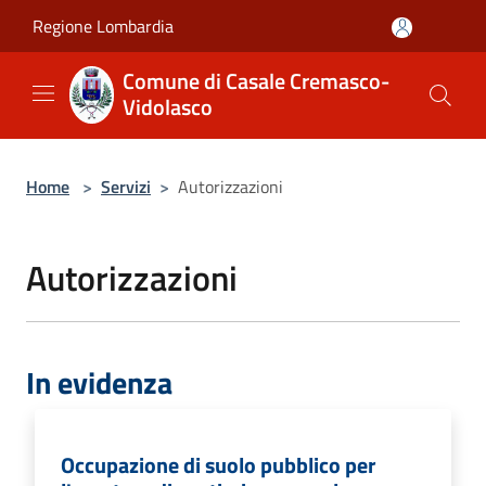
Salta al contenuto principale
Regione Lombardia
Comune di Casale Cremasco-
Vidolasco
Home
>
Servizi
>
Autorizzazioni
Autorizzazioni
In evidenza
Occupazione di suolo pubblico per