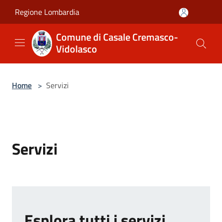
Salta al contenuto principale
Regione Lombardia
Comune di Casale Cremasco-
Vidolasco
Home
>
Servizi
Servizi
Esplora tutti i servizi