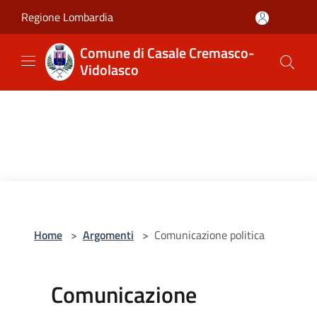
Salta al contenuto principale
Regione Lombardia
Comune di Casale Cremasco-
Vidolasco
Home
>
Argomenti
>
Comunicazione politica
Comunicazione