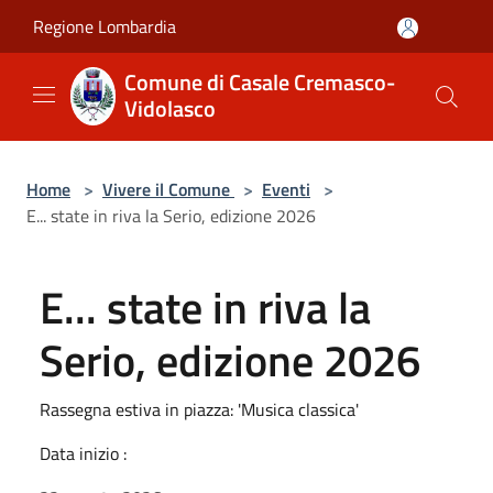
Salta al contenuto principale
Regione Lombardia
Comune di Casale Cremasco-
Vidolasco
Home
>
Vivere il Comune
>
Eventi
>
E... state in riva la Serio, edizione 2026
E... state in riva la
Serio, edizione 2026
Rassegna estiva in piazza: 'Musica classica'
Data inizio :