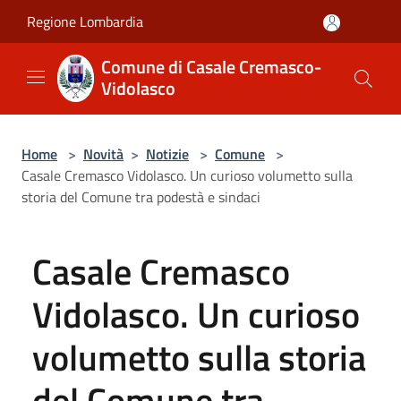
Salta al contenuto principale
Regione Lombardia
Comune di Casale Cremasco-
Vidolasco
Home
>
Novità
>
Notizie
>
Comune
>
Casale Cremasco Vidolasco. Un curioso volumetto sulla
storia del Comune tra podestà e sindaci
Casale Cremasco
Vidolasco. Un curioso
volumetto sulla storia
del Comune tra