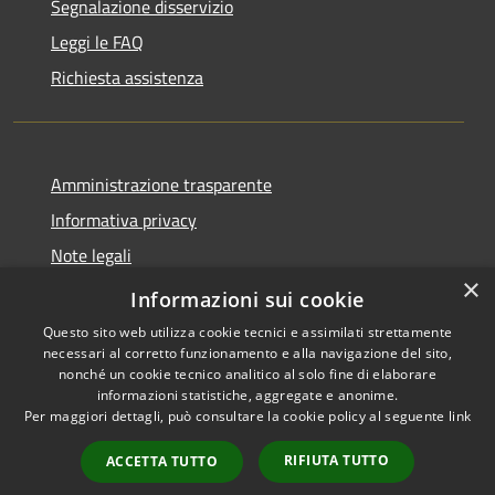
Segnalazione disservizio
Leggi le FAQ
Richiesta assistenza
Amministrazione trasparente
Informativa privacy
Note legali
×
Dichiarazione di accessibilità
Informazioni sui cookie
Questo sito web utilizza cookie tecnici e assimilati strettamente
necessari al corretto funzionamento e alla navigazione del sito,
nonché un cookie tecnico analitico al solo fine di elaborare
informazioni statistiche, aggregate e anonime.
RSS
Copyright © 2026 • Comune di
Per maggiori dettagli, può consultare la cookie policy al seguente
link
Accessibilità
Casale Cremasco-Vidolasco •
Privacy
Municipium
Powered by
•
RIFIUTA TUTTO
ACCETTA TUTTO
Cookie
Accesso redazione