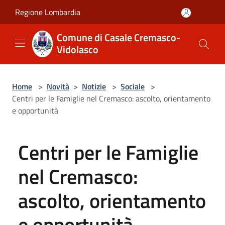
Salta al contenuto principale
Regione Lombardia
Comune di Casale Cremasco-
Vidolasco
Home
>
Novità
>
Notizie
>
Sociale
>
Centri per le Famiglie nel Cremasco: ascolto, orientamento
e opportunità
Centri per le Famiglie
nel Cremasco:
ascolto, orientamento
e opportunità