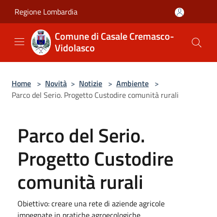
Salta al contenuto principale
Regione Lombardia
Comune di Casale Cremasco-
Vidolasco
Home
>
Novità
>
Notizie
>
Ambiente
>
Parco del Serio. Progetto Custodire comunità rurali
Parco del Serio.
Progetto Custodire
comunità rurali
Obiettivo: creare una rete di aziende agricole
impegnate in pratiche agroecologiche