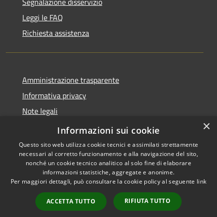
Segnalazione disservizio
Leggi le FAQ
Richiesta assistenza
Amministrazione trasparente
Informativa privacy
Note legali
×
Dichiarazione di accessibilità
Informazioni sui cookie
Questo sito web utilizza cookie tecnici e assimilati strettamente
necessari al corretto funzionamento e alla navigazione del sito,
nonché un cookie tecnico analitico al solo fine di elaborare
informazioni statistiche, aggregate e anonime.
RSS
Copyright © 2026 • Comune di
Per maggiori dettagli, può consultare la cookie policy al seguente
link
Accessibilità
Casale Cremasco-Vidolasco •
Privacy
Municipium
Powered by
•
RIFIUTA TUTTO
ACCETTA TUTTO
Cookie
Accesso redazione