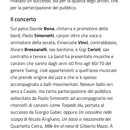
rivelato un successo, sia per la qualità degli artisti, che
per la partecipazione del pubblico.
Il concerto
Sul palco Davide
Bona
, chitarra e promotore della
band, Paolo
Simonetti
, canjon oltre che voce e
animatore della serata, Emanuele
Vinci
, contrabbasso,
Alvaro
Bressanelli
, sax baritono, e Gigi
Cerioli
, sax
contralto e tenore. La band ha presentato musiche e
canzoni che vanno dagli anni 40 fino agli 60/70 del
genere Swing, cioè appartenenti a quell’area musicale
che prende origine dal jazz e che si è spesso
accompagnato a balli movimentati. Nessun ballo ieri
sera a Casale, ma tanta partecipazione del pubblico
sollecitato da Paolo Simonetti ad accompagnarlo nei
ritornelli di canzoni come
Torpedo
blu
, portata al
successo da Giorgio Gaber, oppure
Un
sassolino
nella
scarpa
di Nicola Arigliano,
Un bacio a mezzanotte
del
Quartetto Cetra,
Mille
lire
al
mese
di Gilberto Mazzi. A