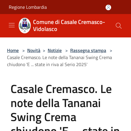
Salta al contenuto principale
Regione Lombardia
Comune di Casale Cremasco-
Vidolasco
Home
>
Novità
>
Notizie
>
Rassegna stampa
>
Casale Cremasco. Le note della Tananai Swing Crema
chiudono 'E ... state in riva al Serio 2025'
Casale Cremasco. Le
note della Tananai
Swing Crema
chiudono 'E ... state in