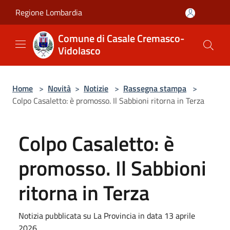
Salta al contenuto principale
Regione Lombardia
Comune di Casale Cremasco-
Vidolasco
Home
>
Novità
>
Notizie
>
Rassegna stampa
>
Colpo Casaletto: è promosso. Il Sabbioni ritorna in Terza
Colpo Casaletto: è
promosso. Il Sabbioni
ritorna in Terza
Notizia pubblicata su La Provincia in data 13 aprile
2026