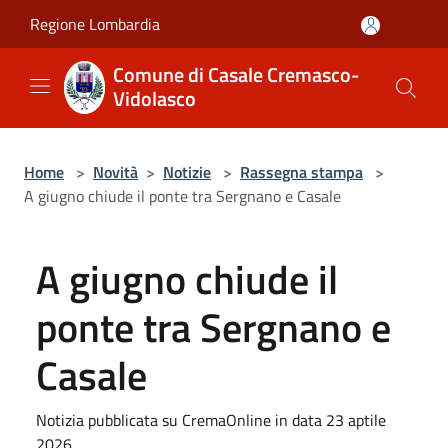
Salta al contenuto principale
Regione Lombardia
Comune di Casale Cremasco-
Vidolasco
Home
>
Novità
>
Notizie
>
Rassegna stampa
>
A giugno chiude il ponte tra Sergnano e Casale
A giugno chiude il
ponte tra Sergnano e
Casale
Notizia pubblicata su CremaOnline in data 23 aptile
2026