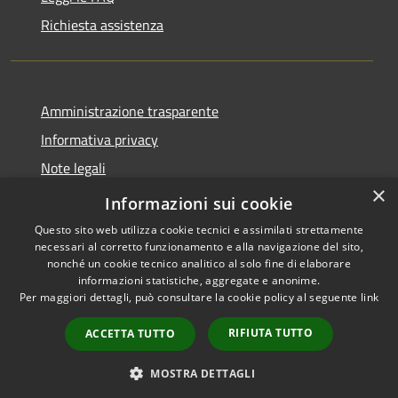
Richiesta assistenza
Amministrazione trasparente
Informativa privacy
Note legali
×
Dichiarazione di accessibilità
Informazioni sui cookie
Questo sito web utilizza cookie tecnici e assimilati strettamente
necessari al corretto funzionamento e alla navigazione del sito,
nonché un cookie tecnico analitico al solo fine di elaborare
informazioni statistiche, aggregate e anonime.
RSS
Copyright © 2026 • Comune di
Per maggiori dettagli, può consultare la cookie policy al seguente
link
Accessibilità
Casale Cremasco-Vidolasco •
Privacy
Municipium
Powered by
•
RIFIUTA TUTTO
ACCETTA TUTTO
Cookie
Accesso redazione
Mappa del sito
MOSTRA DETTAGLI