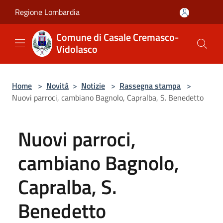
Salta al contenuto principale
Regione Lombardia
Comune di Casale Cremasco-
Vidolasco
Home
>
Novità
>
Notizie
>
Rassegna stampa
>
Nuovi parroci, cambiano Bagnolo, Capralba, S. Benedetto
Nuovi parroci,
cambiano Bagnolo,
Capralba, S.
Benedetto