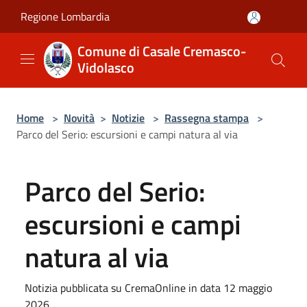
Salta al contenuto principale
Regione Lombardia
Comune di Casale Cremasco-
Vidolasco
Home
>
Novità
>
Notizie
>
Rassegna stampa
>
Parco del Serio: escursioni e campi natura al via
Parco del Serio:
escursioni e campi
natura al via
Notizia pubblicata su CremaOnline in data 12 maggio
2026