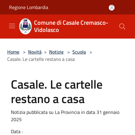
Salta al contenuto principale
Regione Lombardia
Comune di Casale Cremasco-
Vidolasco
Home
>
Novità
>
Notizie
>
Scuola
>
Casale. Le cartelle restano a casa
Casale. Le cartelle
restano a casa
Notizia pubblicata su La Provincia in data 31 gennaio
2025
Data :