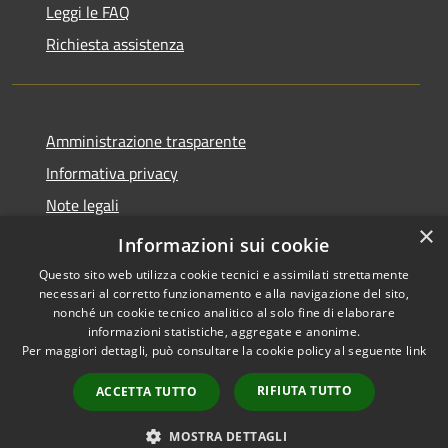
Leggi le FAQ
Richiesta assistenza
Amministrazione trasparente
Informativa privacy
Note legali
×
Dichiarazione di accessibilità
Informazioni sui cookie
Questo sito web utilizza cookie tecnici e assimilati strettamente
necessari al corretto funzionamento e alla navigazione del sito,
nonché un cookie tecnico analitico al solo fine di elaborare
informazioni statistiche, aggregate e anonime.
RSS
Copyright © 2026 • Comune di
Per maggiori dettagli, può consultare la cookie policy al seguente
link
Accessibilità
Casale Cremasco-Vidolasco •
Privacy
Municipium
Powered by
•
RIFIUTA TUTTO
ACCETTA TUTTO
Cookie
Accesso redazione
Mappa del sito
MOSTRA DETTAGLI