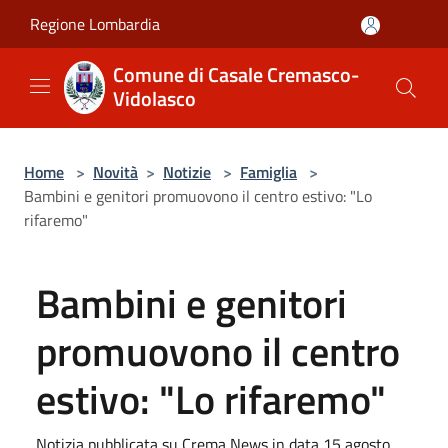
Salta al contenuto principale
Regione Lombardia
Comune di Casale Cremasco-
Vidolasco
Home
>
Novità
>
Notizie
>
Famiglia
>
Bambini e genitori promuovono il centro estivo: "Lo
rifaremo"
Bambini e genitori
promuovono il centro
estivo: "Lo rifaremo"
Notizia pubblicata su Crema News in data 15 agosto