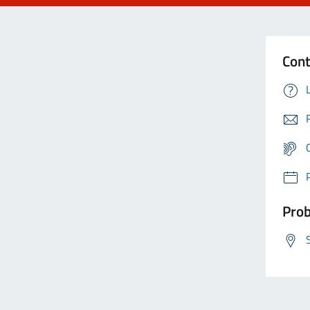
Cont
Prob