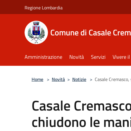
Salta al contenuto principale
Regione Lombardia
Comune di Casale Crem
Amministrazione
Novità
Servizi
Vivere 
Home
>
Novità
>
Notizie
>
Casale Cremasco, s
Casale Cremasco,
chiudono le mani