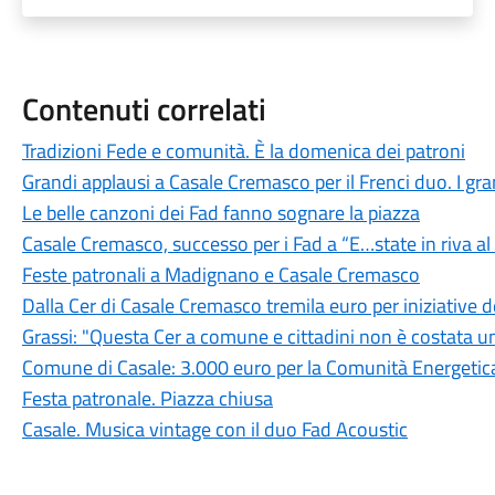
Contenuti correlati
Tradizioni Fede e comunità. È la domenica dei patroni
Grandi applausi a Casale Cremasco per il Frenci duo. I grand
Le belle canzoni dei Fad fanno sognare la piazza
Casale Cremasco, successo per i Fad a “E…state in riva a
Feste patronali a Madignano e Casale Cremasco
Dalla Cer di Casale Cremasco tremila euro per iniziative
Grassi: "Questa Cer a comune e cittadini non è costata u
Comune di Casale: 3.000 euro per la Comunità Energetica
Festa patronale. Piazza chiusa
Casale. Musica vintage con il duo Fad Acoustic