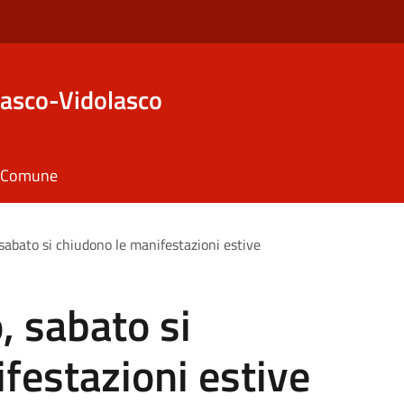
asco-Vidolasco
il Comune
abato si chiudono le manifestazioni estive
 sabato si
festazioni estive