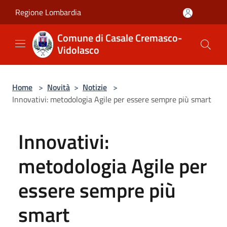
Salta al contenuto principale
Regione Lombardia
Comune di Casale Cremasco-
Vidolasco
Home
>
Novità
>
Notizie
>
Innovativi: metodologia Agile per essere sempre più smart
Innovativi:
metodologia Agile per
essere sempre più
smart