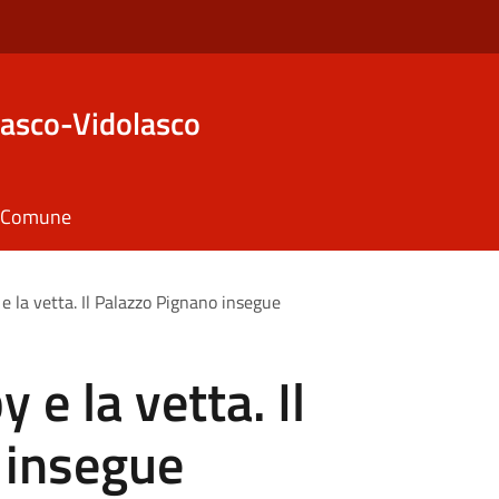
asco-Vidolasco
il Comune
 e la vetta. Il Palazzo Pignano insegue
y e la vetta. Il
 insegue