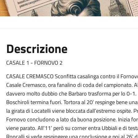
Descrizione
CASALE 1 - FORNOVO 2
CASALE CREMASCO Sconfitta casalinga contro il Fornovo 
Casale Cremasco, ora fanalino di coda del campionato. Al 
davvero molto dubbio che Barbaro trasforma per lo 0-1. Re
Boschiroli termina fuori. Tortora al 20’ respinge bene un
la girata di Locatelli viene bloccata dall’estremo ospite. Pr
Fornovo concludono a lato da buona posizione. Inizia forte la
viene parato. All’11’ però su corner entra Ubbiali e di test
Roncalli si vede respingere una conclusione e poi al 26’ 