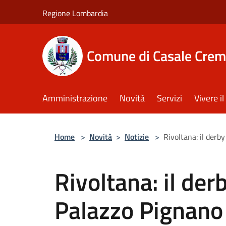
Salta al contenuto principale
Regione Lombardia
Comune di Casale Crem
Amministrazione
Novità
Servizi
Vivere 
Home
>
Novità
>
Notizie
>
Rivoltana: il derby
Rivoltana: il derb
Palazzo Pignano