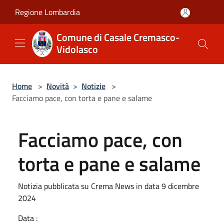
Salta al contenuto principale
Regione Lombardia
Comune di Casale Cremasco-
Vidolasco
Home
>
Novità
>
Notizie
>
Facciamo pace, con torta e pane e salame
Facciamo pace, con
torta e pane e salame
Notizia pubblicata su Crema News in data 9 dicembre
2024
Data :