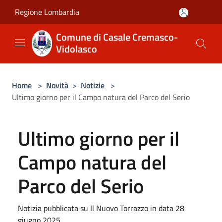
Salta al contenuto principale
Regione Lombardia
Comune di Casale Cremasco-
Vidolasco
Home
>
Novità
>
Notizie
>
Ultimo giorno per il Campo natura del Parco del Serio
Ultimo giorno per il
Campo natura del
Parco del Serio
Notizia pubblicata su Il Nuovo Torrazzo in data 28
giugno 2025