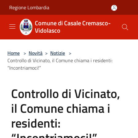
Salta al contenuto principale
Regione Lombardia
Comune di Casale Cremasco-
Vidolasco
Home
>
Novità
>
Notizie
>
Controllo di Vicinato, il Comune chiama i residenti:
“Incontriamoci!”
Controllo di Vicinato,
il Comune chiama i
residenti:
“Incontriamoci!”