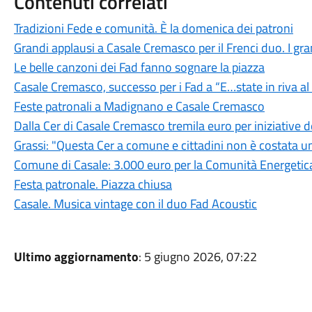
Contenuti correlati
Tradizioni Fede e comunità. È la domenica dei patroni
Grandi applausi a Casale Cremasco per il Frenci duo. I grand
Le belle canzoni dei Fad fanno sognare la piazza
Casale Cremasco, successo per i Fad a “E…state in riva a
Feste patronali a Madignano e Casale Cremasco
Dalla Cer di Casale Cremasco tremila euro per iniziative
Grassi: "Questa Cer a comune e cittadini non è costata u
Comune di Casale: 3.000 euro per la Comunità Energetica
Festa patronale. Piazza chiusa
Casale. Musica vintage con il duo Fad Acoustic
Ultimo aggiornamento
: 5 giugno 2026, 07:22