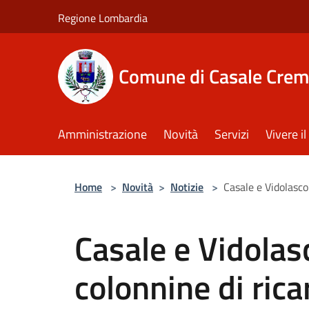
Salta al contenuto principale
Regione Lombardia
Comune di Casale Crem
Amministrazione
Novità
Servizi
Vivere 
Home
>
Novità
>
Notizie
>
Casale e Vidolasco
Casale e Vidolas
colonnine di ricar