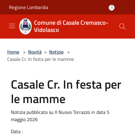
Salta al contenuto principale
Regione Lombardia
Comune di Casale Cremasco-
Vidolasco
Home
>
Novità
>
Notizie
>
Casale Cr. In festa per le mamme
Casale Cr. In festa per
le mamme
Notizia pubblicata su Il Nuovo Torrazzo in data 5
maggio 2026
Data :