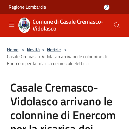
Salta al contenuto principale
Regione Lombardia
Comune di Casale Cremasco-
Vidolasco
Home
>
Novità
>
Notizie
>
Casale Cremasco-Vidolasco arrivano le colonnine di
Enercom per la ricarica dei veicoli elettrici
Casale Cremasco-
Vidolasco arrivano le
colonnine di Enercom
per la ricarica dei