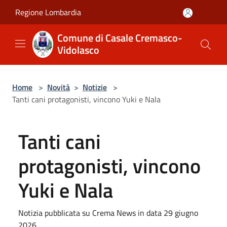
Salta al contenuto principale
Regione Lombardia
Comune di Casale Cremasco-
Vidolasco
Home
>
Novità
>
Notizie
>
Tanti cani protagonisti, vincono Yuki e Nala
Tanti cani
protagonisti, vincono
Yuki e Nala
Notizia pubblicata su Crema News in data 29 giugno
2026