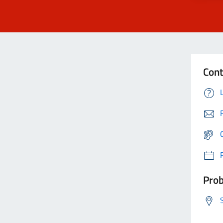
Cont
Prob