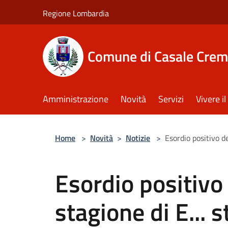
Salta al contenuto principale
Regione Lombardia
Comune di Casale Crem
Amministrazione
Novità
Servizi
Vivere 
Home
>
Novità
>
Notizie
>
Esordio positivo de
Esordio positivo
stagione di E... s