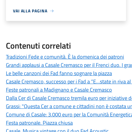
VAI ALLA PAGINA
Contenuti correlati
Tradizioni Fede e comunità. È la domenica dei patroni
Grandi applausi a Casale Cremasco per il Frenci duo. I grand
Le belle canzoni dei Fad fanno sognare la piazza
Casale Cremasco, successo per i Fad a “E…state in riva a
Feste patronali a Madignano e Casale Cremasco
Dalla Cer di Casale Cremasco tremila euro per iniziative
Grassi: "Questa Cer a comune e cittadini non è costata u
Comune di Casale: 3.000 euro per la Comunità Energetica
Festa patronale. Piazza chiusa
Casale. Musica vintage con il duo Fad Acoustic