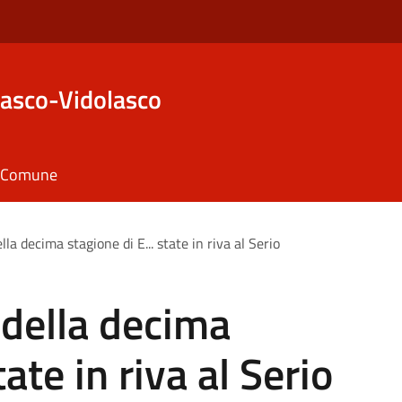
asco-Vidolasco
il Comune
lla decima stagione di E... state in riva al Serio
 della decima
tate in riva al Serio