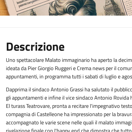
Descrizione
Uno spettacolare Malato immaginario ha aperto la decima 
ideata da Pier Giorgio Ruggeri e Crema news per il com
appuntamenti, in programma tutti i sabati di luglio e ago
Dapprima il sindaco Antonio Grassi ha salutato il pubblic
gli appuntamenti e infine il vice sindaco Antonio Rovida 
El turass Teatrovare, pronta a recitare l'impegnativo testo
compagnia di Castelleone ha impressionato per la bravur
accompagnato le varie scene nelle quali il malato immagin
rivelazione finale con l'happy end che dimostra che tutto 