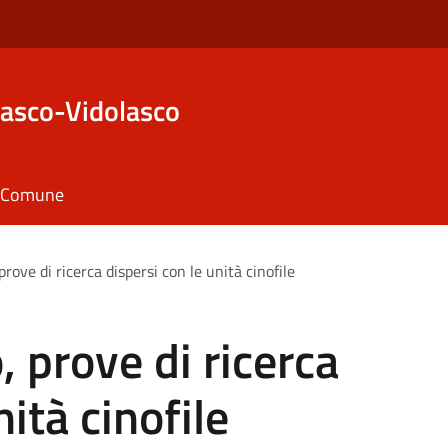
asco-Vidolasco
il Comune
rove di ricerca dispersi con le unità cinofile
 prove di ricerca
nità cinofile