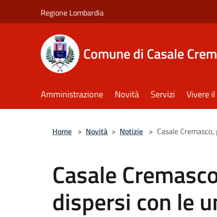
Salta al contenuto principale
Regione Lombardia
Comune di Casale Crem
Amministrazione
Novità
Servizi
Vivere 
Home
>
Novità
>
Notizie
>
Casale Cremasco, p
Casale Cremasco,
dispersi con le u