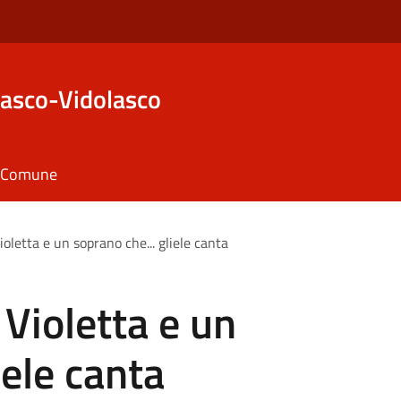
asco-Vidolasco
il Comune
ioletta e un soprano che... gliele canta
 Violetta e un
iele canta