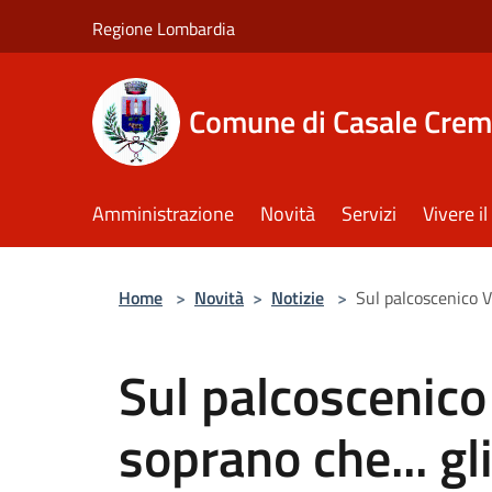
Salta al contenuto principale
Regione Lombardia
Comune di Casale Crem
Amministrazione
Novità
Servizi
Vivere 
Home
>
Novità
>
Notizie
>
Sul palcoscenico V
Sul palcoscenico
soprano che... gl