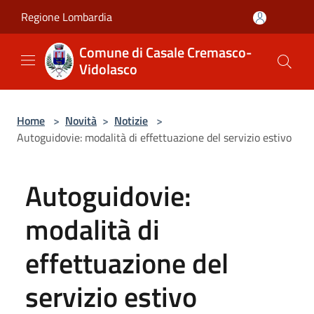
Salta al contenuto principale
Regione Lombardia
Comune di Casale Cremasco-
Vidolasco
Home
>
Novità
>
Notizie
>
Autoguidovie: modalità di effettuazione del servizio estivo
Autoguidovie:
modalità di
effettuazione del
servizio estivo