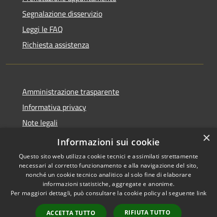
Segnalazione disservizio
Leggi le FAQ
Richiesta assistenza
Amministrazione trasparente
Informativa privacy
Note legali
×
Dichiarazione di accessibilità
Informazioni sui cookie
Questo sito web utilizza cookie tecnici e assimilati strettamente
necessari al corretto funzionamento e alla navigazione del sito,
nonché un cookie tecnico analitico al solo fine di elaborare
informazioni statistiche, aggregate e anonime.
RSS
Copyright © 2026 • Comune di
Per maggiori dettagli, può consultare la cookie policy al seguente
link
Accessibilità
Casale Cremasco-Vidolasco •
Privacy
Municipium
Powered by
•
RIFIUTA TUTTO
ACCETTA TUTTO