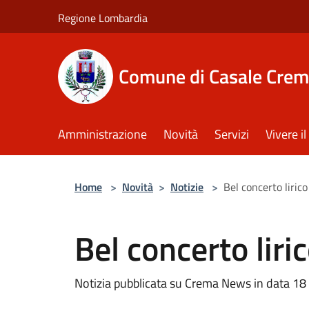
Salta al contenuto principale
Regione Lombardia
Comune di Casale Crem
Amministrazione
Novità
Servizi
Vivere 
Home
>
Novità
>
Notizie
>
Bel concerto lirico
Bel concerto liri
Notizia pubblicata su Crema News in data 1