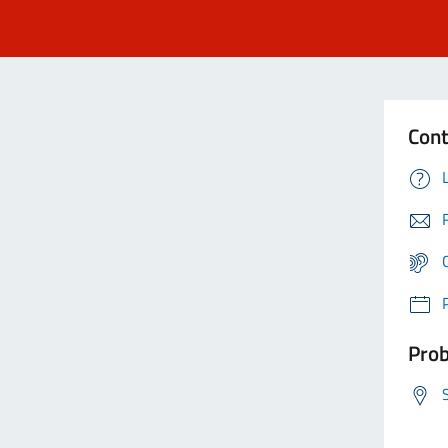
Cont
Prob