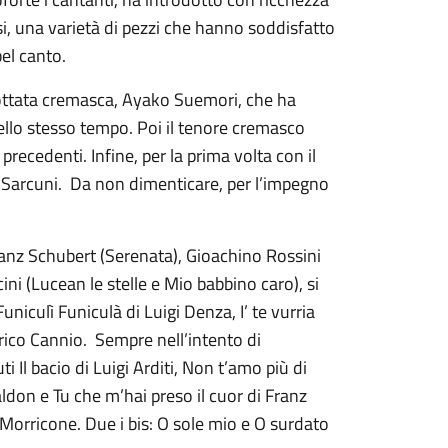
osi, una varietà di pezzi che hanno soddisfatto
el canto.
dottata cremasca, Ayako Suemori, che ha
nello stesso tempo. Poi il tenore cremasco
precedenti. Infine, per la prima volta con il
a Sarcuni. Da non dimenticare, per l’impegno
Franz Schubert (Serenata), Gioachino Rossini
i (Lucean le stelle e Mio babbino caro), si
niculì Funiculà di Luigi Denza, I’ te vurria
ico Cannio. Sempre nell’intento di
Il bacio di Luigi Arditi, Non t’amo più di
ldon e Tu che m’hai preso il cuor di Franz
orricone. Due i bis: O sole mio e O surdato