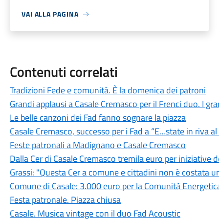
VAI ALLA PAGINA
Contenuti correlati
Tradizioni Fede e comunità. È la domenica dei patroni
Grandi applausi a Casale Cremasco per il Frenci duo. I grand
Le belle canzoni dei Fad fanno sognare la piazza
Casale Cremasco, successo per i Fad a “E…state in riva a
Feste patronali a Madignano e Casale Cremasco
Dalla Cer di Casale Cremasco tremila euro per iniziative
Grassi: "Questa Cer a comune e cittadini non è costata u
Comune di Casale: 3.000 euro per la Comunità Energetica
Festa patronale. Piazza chiusa
Casale. Musica vintage con il duo Fad Acoustic