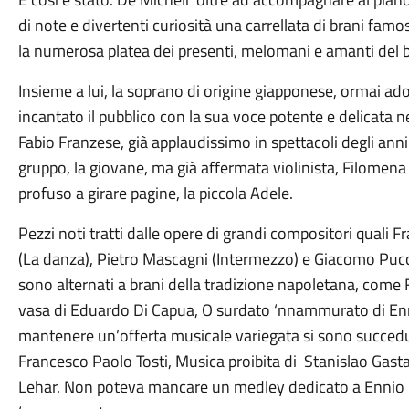
di note e divertenti curiosità una carrellata di brani fam
la numerosa platea dei presenti, melomani e amanti del b
Insieme a lui, la soprano di origine giapponese, ormai a
incantato il pubblico con la sua voce potente e delicata 
Fabio Franzese, già applaudissimo in spettacoli degli anni 
gruppo, la giovane, ma già affermata violinista, Filomen
profuso a girare pagine, la piccola Adele.
Pezzi noti tratti dalle opere di grandi compositori quali 
(La danza), Pietro Mascagni (Intermezzo) e Giacomo Puccin
sono alternati a brani della tradizione napoletana, come Fu
vasa di Eduardo Di Capua, O surdato ‘nnammurato di Enr
mantenere un’offerta musicale variegata si sono succeduti 
Francesco Paolo Tosti, Musica proibita di Stanislao Gasta
Lehar. Non poteva mancare un medley dedicato a Ennio M