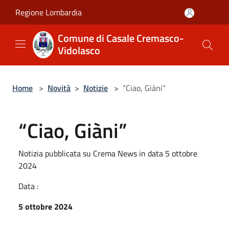
Salta al contenuto principale
Regione Lombardia
Comune di Casale Cremasco-
Vidolasco
Home
>
Novità
>
Notizie
>
“Ciao, Giàni”
“Ciao, Giàni”
Notizia pubblicata su Crema News in data 5 ottobre
2024
Data :
5 ottobre 2024