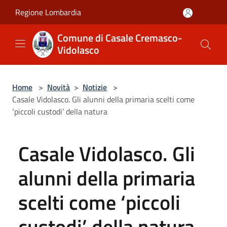
Salta al contenuto principale
Regione Lombardia
Comune di Casale Cremasco-
Vidolasco
Home
>
Novità
>
Notizie
>
Casale Vidolasco. Gli alunni della primaria scelti come
‘piccoli custodi’ della natura
Casale Vidolasco. Gli
alunni della primaria
scelti come ‘piccoli
custodi’ della natura