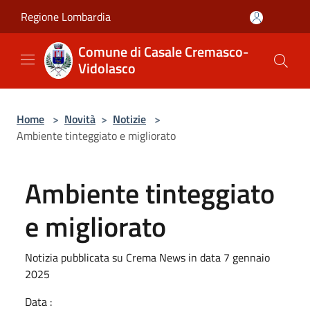
Salta al contenuto principale
Regione Lombardia
Comune di Casale Cremasco-
Vidolasco
Home
>
Novità
>
Notizie
>
Ambiente tinteggiato e migliorato
Ambiente tinteggiato
e migliorato
Notizia pubblicata su Crema News in data 7 gennaio
2025
Data :