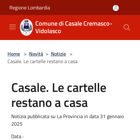
Salta al contenuto principale
Regione Lombardia
Comune di Casale Cremasco-
Vidolasco
Home
>
Novità
>
Notizie
>
Casale. Le cartelle restano a casa
Casale. Le cartelle
restano a casa
Notizia pubblicata su La Provincia in data 31 gennaio
2025
Data :