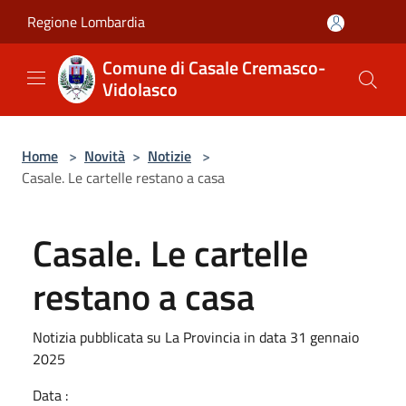
Salta al contenuto principale
Regione Lombardia
Comune di Casale Cremasco-
Vidolasco
Home
>
Novità
>
Notizie
>
Casale. Le cartelle restano a casa
Casale. Le cartelle
restano a casa
Notizia pubblicata su La Provincia in data 31 gennaio
2025
Data :