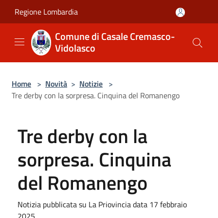
Salta al contenuto principale
Regione Lombardia
Comune di Casale Cremasco-
Vidolasco
Home
>
Novità
>
Notizie
>
Tre derby con la sorpresa. Cinquina del Romanengo
Tre derby con la
sorpresa. Cinquina
del Romanengo
Notizia pubblicata su La Priovincia data 17 febbraio
2025