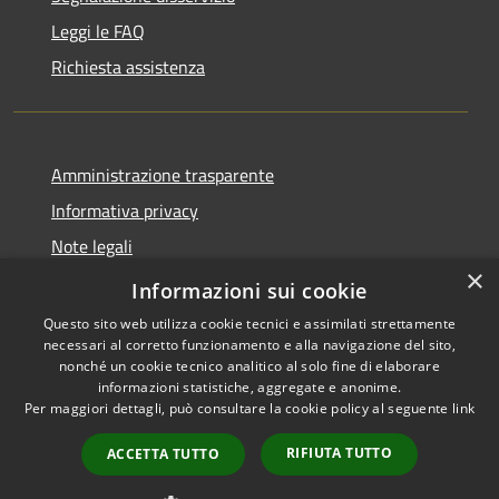
Leggi le FAQ
Richiesta assistenza
Amministrazione trasparente
Informativa privacy
Note legali
×
Dichiarazione di accessibilità
Informazioni sui cookie
Questo sito web utilizza cookie tecnici e assimilati strettamente
necessari al corretto funzionamento e alla navigazione del sito,
nonché un cookie tecnico analitico al solo fine di elaborare
informazioni statistiche, aggregate e anonime.
RSS
Copyright © 2026 • Comune di
Per maggiori dettagli, può consultare la cookie policy al seguente
link
Accessibilità
Casale Cremasco-Vidolasco •
Privacy
Municipium
Powered by
•
RIFIUTA TUTTO
ACCETTA TUTTO
Cookie
Accesso redazione