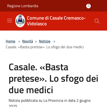
Salta al contenuto principale
Regione Lombardia
Comune di Casale Cremasco-
Vidolasco
Home
>
Novità
>
Notizie
>
Casale. «Basta pretese». Lo sfogo dei due medici
Casale. «Basta
pretese». Lo sfogo dei
due medici
Notizia pubblicata su La Provincia in data 2 giugno
2025