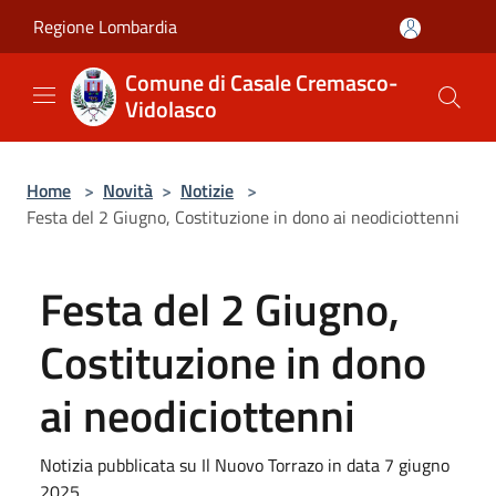
Salta al contenuto principale
Regione Lombardia
Comune di Casale Cremasco-
Vidolasco
Home
>
Novità
>
Notizie
>
Festa del 2 Giugno, Costituzione in dono ai neodiciottenni
Festa del 2 Giugno,
Costituzione in dono
ai neodiciottenni
Notizia pubblicata su Il Nuovo Torrazo in data 7 giugno
2025