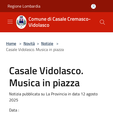
Salta al contenuto principale
Regione Lombardia
Comune di Casale Cremasco-
Vidolasco
Home
>
Novità
>
Notizie
>
Casale Vidolasco. Musica in piazza
Casale Vidolasco.
Musica in piazza
Notizia pubblicata su La Provincia in data 12 agosto
2025
Data :