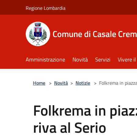
Salta al contenuto principale
Regione Lombardia
Comune di Casale Crem
Amministrazione
Novità
Servizi
Vivere 
Home
>
Novità
>
Notizie
>
Folkrema in piazza 
Folkrema in piazz
riva al Serio