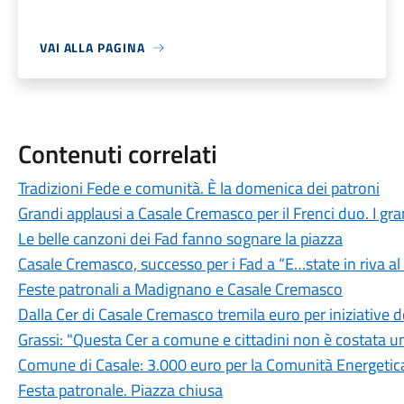
VAI ALLA PAGINA
Contenuti correlati
Tradizioni Fede e comunità. È la domenica dei patroni
Grandi applausi a Casale Cremasco per il Frenci duo. I grand
Le belle canzoni dei Fad fanno sognare la piazza
Casale Cremasco, successo per i Fad a “E…state in riva a
Feste patronali a Madignano e Casale Cremasco
Dalla Cer di Casale Cremasco tremila euro per iniziative
Grassi: "Questa Cer a comune e cittadini non è costata u
Comune di Casale: 3.000 euro per la Comunità Energetica
Festa patronale. Piazza chiusa