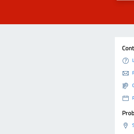
Cont
Prob