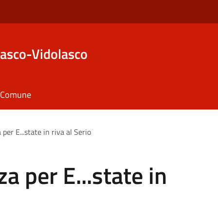
asco-Vidolasco
il Comune
per E...state in riva al Serio
a per E...state in