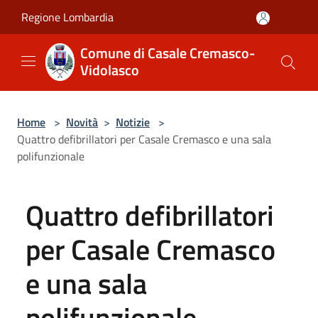
Salta al contenuto principale
Regione Lombardia
Comune di Casale Cremasco-
Vidolasco
Home
>
Novità
>
Notizie
>
Quattro defibrillatori per Casale Cremasco e una sala
polifunzionale
Quattro defibrillatori
per Casale Cremasco
e una sala
polifunzionale