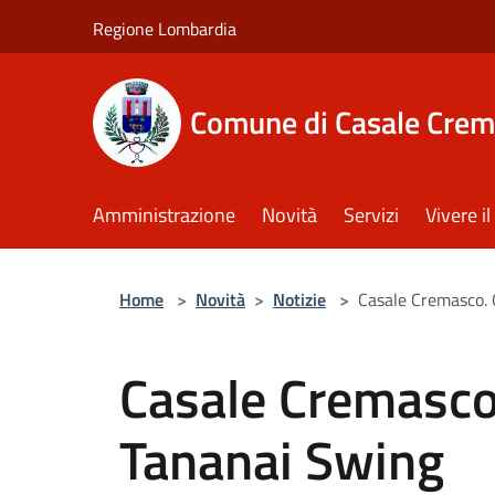
Salta al contenuto principale
Regione Lombardia
Comune di Casale Crem
Amministrazione
Novità
Servizi
Vivere 
Home
>
Novità
>
Notizie
>
Casale Cremasco. 
Casale Cremasco.
Tananai Swing