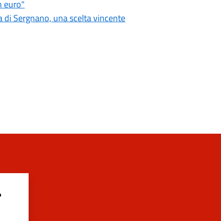
n euro"
 di Sergnano, una scelta vincente
?