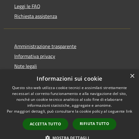
Leggi le FAQ
Richiesta assistenza
Amministrazione trasparente
Informativa privacy
Note legali
×
Dichiarazione di accessibilità
Informazioni sui cookie
Questo sito web utilizza cookie tecnici e assimilati strettamente
necessari al corretto funzionamento e alla navigazione del sito,
nonché un cookie tecnico analitico al solo fine di elaborare
informazioni statistiche, aggregate e anonime.
RSS
Copyright © 2026 • Comune di
Per maggiori dettagli, può consultare la cookie policy al seguente
link
Accessibilità
Casale Cremasco-Vidolasco •
Privacy
Municipium
Powered by
•
RIFIUTA TUTTO
ACCETTA TUTTO
Cookie
Accesso redazione
Mappa del sito
MOSTRA DETTAGLI