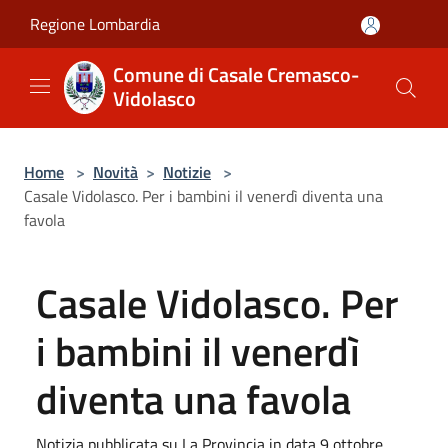
Salta al contenuto principale
Regione Lombardia
Comune di Casale Cremasco-
Vidolasco
Home
>
Novità
>
Notizie
>
Casale Vidolasco. Per i bambini il venerdì diventa una
favola
Casale Vidolasco. Per
i bambini il venerdì
diventa una favola
Notizia pubblicata su La Provincia in data 9 ottobre