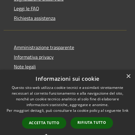
Leggi le FAQ
Richiesta assistenza
Amministrazione trasparente
Informativa privacy
Note legali
×
Dichiarazione di accessibilità
Informazioni sui cookie
Questo sito web utilizza cookie tecnici e assimilati strettamente
necessari al corretto funzionamento e alla navigazione del sito,
nonché un cookie tecnico analitico al solo fine di elaborare
informazioni statistiche, aggregate e anonime.
RSS
Copyright © 2026 • Comune di
Per maggiori dettagli, può consultare la cookie policy al seguente
link
Accessibilità
Casale Cremasco-Vidolasco •
Privacy
Municipium
Powered by
•
RIFIUTA TUTTO
ACCETTA TUTTO
Cookie
Accesso redazione