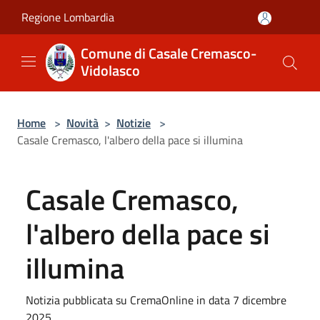
Salta al contenuto principale
Regione Lombardia
Comune di Casale Cremasco-
Vidolasco
Home
>
Novità
>
Notizie
>
Casale Cremasco, l'albero della pace si illumina
Casale Cremasco,
l'albero della pace si
illumina
Notizia pubblicata su CremaOnline in data 7 dicembre
2025