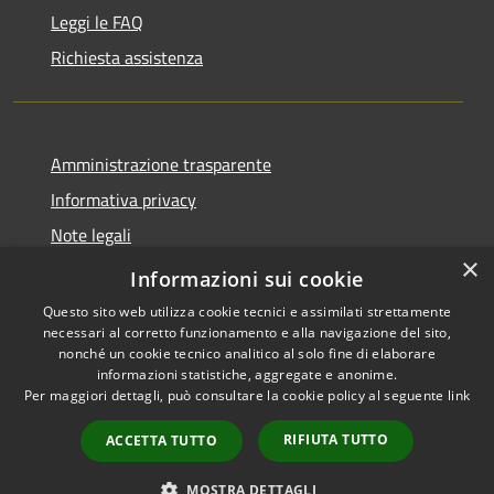
Leggi le FAQ
Richiesta assistenza
Amministrazione trasparente
Informativa privacy
Note legali
×
Dichiarazione di accessibilità
Informazioni sui cookie
Questo sito web utilizza cookie tecnici e assimilati strettamente
necessari al corretto funzionamento e alla navigazione del sito,
nonché un cookie tecnico analitico al solo fine di elaborare
informazioni statistiche, aggregate e anonime.
RSS
Copyright © 2026 • Comune di
Per maggiori dettagli, può consultare la cookie policy al seguente
link
Accessibilità
Casale Cremasco-Vidolasco •
Privacy
Municipium
Powered by
•
RIFIUTA TUTTO
ACCETTA TUTTO
Cookie
Accesso redazione
Mappa del sito
MOSTRA DETTAGLI