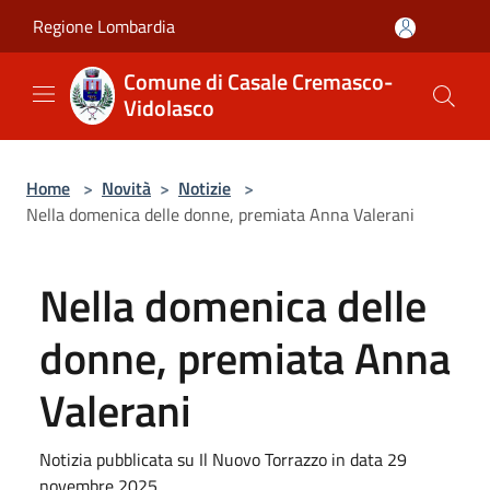
Salta al contenuto principale
Regione Lombardia
Comune di Casale Cremasco-
Vidolasco
Home
>
Novità
>
Notizie
>
Nella domenica delle donne, premiata Anna Valerani
Nella domenica delle
donne, premiata Anna
Valerani
Notizia pubblicata su Il Nuovo Torrazzo in data 29
novembre 2025