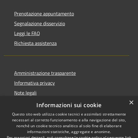
Prenotazione appuntamento
Segnalazione disservizio
Leggi le FAQ
Richiesta assistenza
Amministrazione trasparente
Informativa privacy
Note legali
×
Dichiarazione di accessibilità
Informazioni sui cookie
Questo sito web utilizza cookie tecnici e assimilati strettamente
necessari al corretto funzionamento e alla navigazione del sito,
nonché un cookie tecnico analitico al solo fine di elaborare
informazioni statistiche, aggregate e anonime.
RSS
Copyright © 2026 • Comune di
Per maggiori dettagli, può consultare la cookie policy al seguente
link